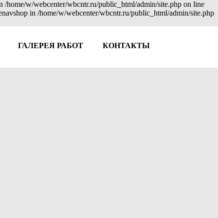
 in /home/w/webcenter/wbcntr.ru/public_html/admin/site.php on line
: enavshop in /home/w/webcenter/wbcntr.ru/public_html/admin/site.php
ГАЛЕРЕЯ РАБОТ
КОНТАКТЫ