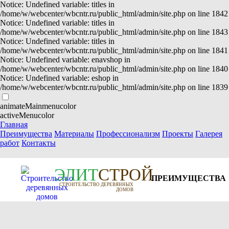
Notice: Undefined variable: titles in
/home/w/webcenter/wbcntr.ru/public_html/admin/site.php on line 1842
Notice: Undefined variable: titles in
/home/w/webcenter/wbcntr.ru/public_html/admin/site.php on line 1843
Notice: Undefined variable: titles in
/home/w/webcenter/wbcntr.ru/public_html/admin/site.php on line 1841
Notice: Undefined variable: enavshop in
/home/w/webcenter/wbcntr.ru/public_html/admin/site.php on line 1840
Notice: Undefined variable: eshop in
/home/w/webcenter/wbcntr.ru/public_html/admin/site.php on line 1839
animateMainmenucolor
activeMenucolor
Главная
Преимущества
Материалы
Профессионализм
Проекты
Галерея
работ
Контакты
Э
Л
И
Т
СТРОЙ
ПРЕИМУЩЕСТВА
СТРОИТЕЛЬСТВО ДЕРЕВЯННЫХ
ДОМОВ