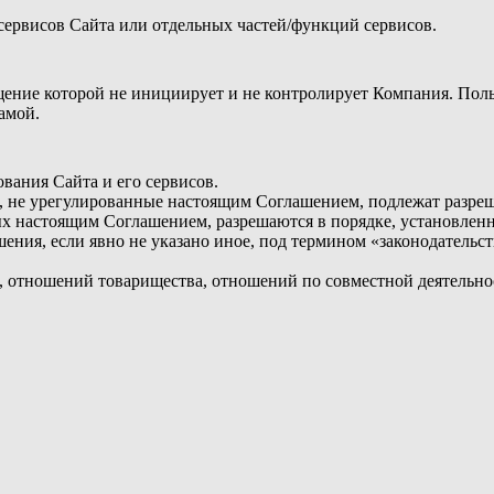
сервисов Сайта или отдельных частей/функций сервисов.
ещение которой не инициирует и не контролирует Компания. Пол
ламой.
вания Сайта и его сервисов.
сы, не урегулированные настоящим Соглашением, подлежат разре
ых настоящим Соглашением, разрешаются в порядке, установлен
ения, если явно не указано иное, под термином «законодательс
, отношений товарищества, отношений по совместной деятельно