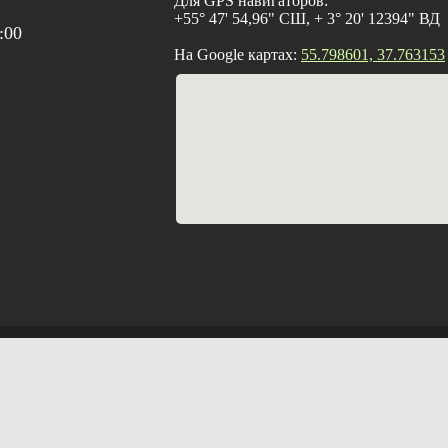
Для GPS навигаторов:
+55° 47' 54,96" СШ, + 3° 20' 12394" ВД
:00
На Google картах:
55.798601, 37.763153
Создание с
Вебцентр