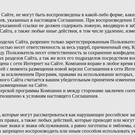
 Сайте, не могут быть воспроизведены в какой-либо форме, как
ев, указанных в настоящем Соглашении. При воспроизведении П
кст указанной ссылки не должен содержать ложную, вводящую в
Сайта, а также любые иные действия, в том числе удаление, из
азделах Сайта, разрешен только зарегистрированным Пользовате
ностью несет ответственность за весь ущерб, причиненный ему,
у. Пользователь несет ответственность за сохранение конфиден
 разделов Сайта, а так же всех его подразделов посредством в
ена с сети Интернет на Сайте. Компания вправе в любое время 
дней с момента размещения новой версии Соглашения в сети Инт
 за исключением Программ, правами на использование которых, 
нного Сайта считается вашим убедительным принятием измененн
размещенные на Сайте.
ртнерской программы Компании и между сторонами заключен соот
тношению к условиям настоящего Соглашения.
й, которые могут рассматриваться как нарушающие российское за
х правах, а также любых действий, которые приводят или могу
рные знаки и знаки обслуживания, а равно логотипы и эмблемы,
а запрещено воспроизводить или иным способом использовать у