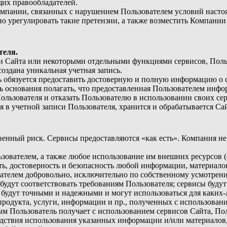
их правообладателей.
Компании, связанных с нарушением Пользователем условий наст
ьно урегулировать такие претензии, а также возместить Компани
теля.
ами Сайта или некоторыми отдельными функциями сервисов, Пол
создана уникальная учетная запись.
 обязуется предоставить достоверную и полную информацию о с
 основания полагать, что предоставленная Пользователем инфо
ользователя и отказать Пользователю в использовании своих се
я в учетной записи Пользователя, хранится и обрабатывается Са
твенный риск. Сервисы предоставляются «как есть». Компания не 
ьзователем, а также любое использование им внешних ресурсов (
сть, достоверность и безопасность любой информации, материало
ателем добровольно, исключительно по собственному усмотрени
/будут соответствовать требованиям Пользователя; сервисы буду
будут точными и надежными и могут использоваться для каких-л
продукта, услуги, информации и пр., полученных с использовани
м Пользователь получает с использованием сервисов Сайта, Пол
едствия использования указанных информации и/или материалов,