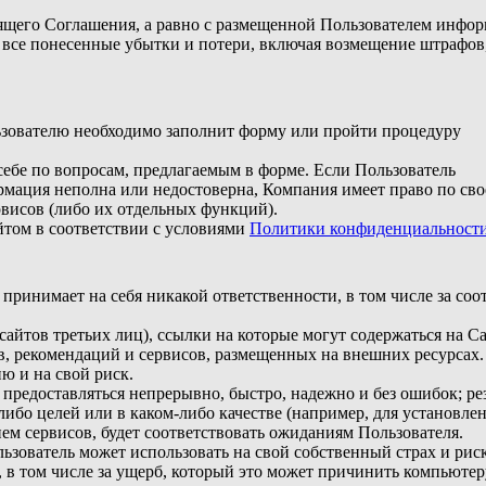
оящего Соглашения, а равно с размещенной Пользователем инфо
и все понесенные убытки и потери, включая возмещение штрафов
ьзователю необходимо заполнит форму или пройти процедуру
ебе по вопросам, предлагаемым в форме. Если Пользователь
рмация неполна или недостоверна, Компания имеет право по св
рвисов (либо их отдельных функций).
йтом в соответствии с условиями
Политики конфиденциальност
принимает на себя никакой ответственности, в том числе за соо
сайтов третьих лиц), ссылки на которые могут содержаться на Са
в, рекомендаций и сервисов, размещенных на внешних ресурсах.
ю и на свой риск.
т предоставляться непрерывно, быстро, надежно и без ошибок; ре
ибо целей или в каком-либо качестве (например, для установле
ем сервисов, будет соответствовать ожиданиям Пользователя.
ьзователь может использовать на свой собственный страх и рис
 в том числе за ущерб, который это может причинить компьютер