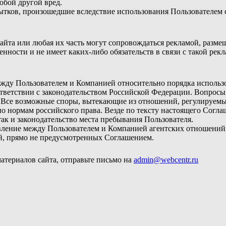
юбой другой вред.
бытков, произошедшие вследствие использования Пользователем 
 Сайта или любая их часть могут сопровождаться рекламой, разм
енности и не имеет каких-либо обязательств в связи с такой рек
ежду Пользователем и Компанией относительно порядка использо
оответствии с законодательством Российской Федерации. Вопро
. Все возможные споры, вытекающие из отношений, регулируем
 нормам российского права. Везде по тексту настоящего Соглаш
ак и законодательство места пребывания Пользователя.
овление между Пользователем и Компанией агентских отношений
й, прямо не предусмотренных Соглашением.
атериалов сайта, отправьте письмо на
admin@webcentr.ru