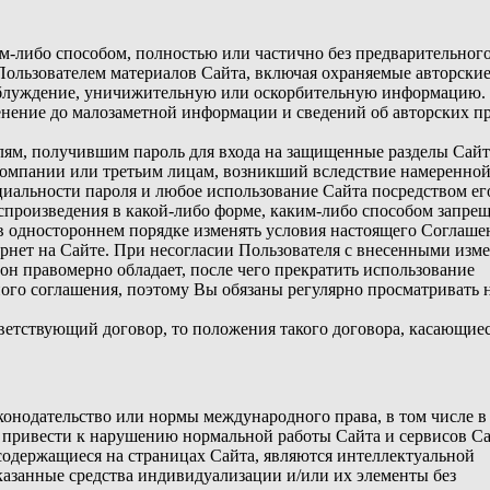
им-либо способом, полностью или частично без предварительног
ользователем материалов Сайта, включая охраняемые авторски
 заблуждение, уничижительную или оскорбительную информацию.
менение до малозаметной информации и сведений об авторских п
лям, получившим пароль для входа на защищенные разделы Сайт
 Компании или третьим лицам, возникший вследствие намеренно
циальности пароля и любое использование Сайта посредством ег
оспроизведения в какой-либо форме, каким-либо способом запрещ
в одностороннем порядке изменять условия настоящего Соглаше
ернет на Сайте. При несогласии Пользователя с внесенными из
он правомерно обладает, после чего прекратить использование
ого соглашения, поэтому Вы обязаны регулярно просматривать 
ветствующий договор, то положения такого договора, касающие
конодательство или нормы международного права, в том числе в
т привести к нарушению нормальной работы Сайта и сервисов Са
 содержащиеся на страницах Сайта, являются интеллектуальной
казанные средства индивидуализации и/или их элементы без