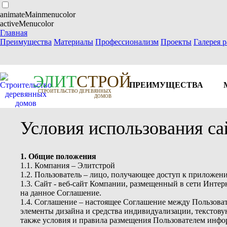
animateMainmenucolor
activeMenucolor
Главная
Преимущества
Материалы
Профессионализм
Проекты
Галерея р
Э
Л
И
Т
СТРОЙ
ПРЕИМУЩЕСТВА
СТРОИТЕЛЬСТВО ДЕРЕВЯННЫХ
ДОМОВ
Условия использования са
1. Общие положения
1.1. Компания – Элитстрой
1.2. Пользователь – лицо, получающее доступ к приложен
1.3. Сайт - веб-сайт Компании, размещенный в сети Интерне
на данное Соглашение.
1.4. Соглашение – настоящее Соглашение между Пользова
элементы дизайна и средства индивидуализации, текстов
также условия и правила размещения Пользователем инфо