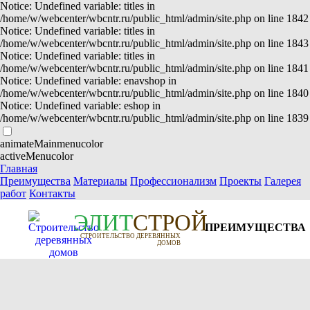
Notice: Undefined variable: titles in
/home/w/webcenter/wbcntr.ru/public_html/admin/site.php on line 1842
Notice: Undefined variable: titles in
/home/w/webcenter/wbcntr.ru/public_html/admin/site.php on line 1843
Notice: Undefined variable: titles in
/home/w/webcenter/wbcntr.ru/public_html/admin/site.php on line 1841
Notice: Undefined variable: enavshop in
/home/w/webcenter/wbcntr.ru/public_html/admin/site.php on line 1840
Notice: Undefined variable: eshop in
/home/w/webcenter/wbcntr.ru/public_html/admin/site.php on line 1839
animateMainmenucolor
activeMenucolor
Главная
Преимущества
Материалы
Профессионализм
Проекты
Галерея
работ
Контакты
Э
Л
И
Т
СТРОЙ
ПРЕИМУЩЕСТВА
СТРОИТЕЛЬСТВО ДЕРЕВЯННЫХ
ДОМОВ