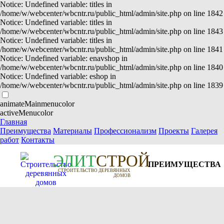
Notice: Undefined variable: titles in
/home/w/webcenter/wbcntr.ru/public_html/admin/site.php on line 1842
Notice: Undefined variable: titles in
/home/w/webcenter/wbcntr.ru/public_html/admin/site.php on line 1843
Notice: Undefined variable: titles in
/home/w/webcenter/wbcntr.ru/public_html/admin/site.php on line 1841
Notice: Undefined variable: enavshop in
/home/w/webcenter/wbcntr.ru/public_html/admin/site.php on line 1840
Notice: Undefined variable: eshop in
/home/w/webcenter/wbcntr.ru/public_html/admin/site.php on line 1839
animateMainmenucolor
activeMenucolor
Главная
Преимущества
Материалы
Профессионализм
Проекты
Галерея
работ
Контакты
Э
Л
И
Т
СТРОЙ
ПРЕИМУЩЕСТВА
СТРОИТЕЛЬСТВО ДЕРЕВЯННЫХ
ДОМОВ