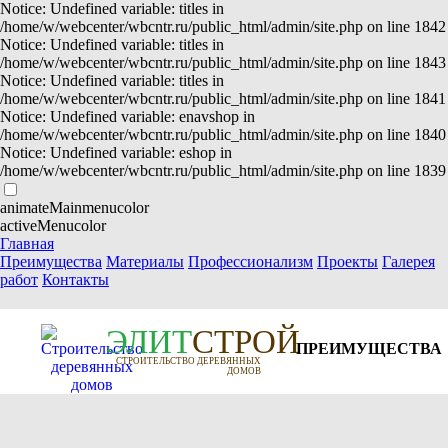
Notice: Undefined variable: titles in
/home/w/webcenter/wbcntr.ru/public_html/admin/site.php on line 1842
Notice: Undefined variable: titles in
/home/w/webcenter/wbcntr.ru/public_html/admin/site.php on line 1843
Notice: Undefined variable: titles in
/home/w/webcenter/wbcntr.ru/public_html/admin/site.php on line 1841
Notice: Undefined variable: enavshop in
/home/w/webcenter/wbcntr.ru/public_html/admin/site.php on line 1840
Notice: Undefined variable: eshop in
/home/w/webcenter/wbcntr.ru/public_html/admin/site.php on line 1839
animateMainmenucolor
activeMenucolor
Главная
Преимущества
Материалы
Профессионализм
Проекты
Галерея
работ
Контакты
Э
Л
И
Т
СТРОЙ
ПРЕИМУЩЕСТВА
СТРОИТЕЛЬСТВО ДЕРЕВЯННЫХ
ДОМОВ