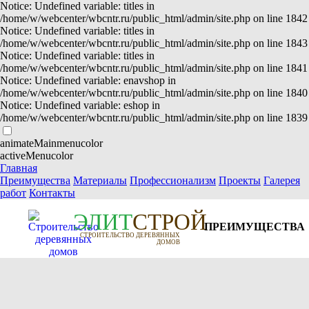
Notice: Undefined variable: titles in
/home/w/webcenter/wbcntr.ru/public_html/admin/site.php on line 1842
Notice: Undefined variable: titles in
/home/w/webcenter/wbcntr.ru/public_html/admin/site.php on line 1843
Notice: Undefined variable: titles in
/home/w/webcenter/wbcntr.ru/public_html/admin/site.php on line 1841
Notice: Undefined variable: enavshop in
/home/w/webcenter/wbcntr.ru/public_html/admin/site.php on line 1840
Notice: Undefined variable: eshop in
/home/w/webcenter/wbcntr.ru/public_html/admin/site.php on line 1839
animateMainmenucolor
activeMenucolor
Главная
Преимущества
Материалы
Профессионализм
Проекты
Галерея
работ
Контакты
Э
Л
И
Т
СТРОЙ
ПРЕИМУЩЕСТВА
СТРОИТЕЛЬСТВО ДЕРЕВЯННЫХ
ДОМОВ