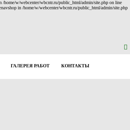
 in /home/w/webcenter/wbcntr.ru/public_html/admin/site.php on line
: enavshop in /home/w/webcenter/wbcntr.ru/public_html/admin/site.php
ГАЛЕРЕЯ РАБОТ
КОНТАКТЫ