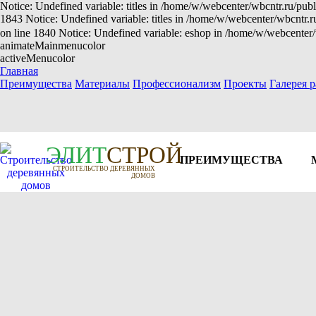
Notice: Undefined variable: titles in /home/w/webcenter/wbcntr.ru/publ
1843 Notice: Undefined variable: titles in /home/w/webcenter/wbcntr.
on line 1840 Notice: Undefined variable: eshop in /home/w/webcenter/
animateMainmenucolor
activeMenucolor
Главная
Преимущества
Материалы
Профессионализм
Проекты
Галерея р
Э
Л
И
Т
СТРОЙ
ПРЕИМУЩЕСТВА
СТРОИТЕЛЬСТВО ДЕРЕВЯННЫХ
ДОМОВ