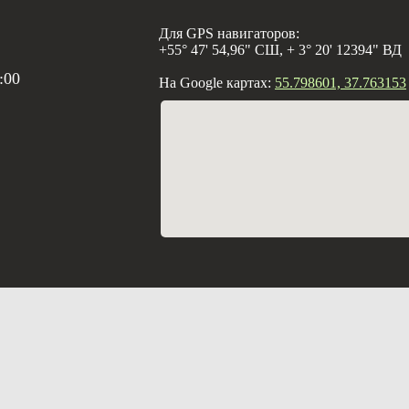
Для GPS навигаторов:
+55° 47' 54,96" СШ, + 3° 20' 12394" ВД
:00
На Google картах:
55.798601, 37.763153
Создание с
Вебцентр