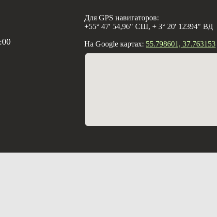
Для GPS навигаторов:
+55° 47' 54,96" СШ, + 3° 20' 12394" ВД
:00
На Google картах:
55.798601, 37.763153
Создание с
Вебцентр