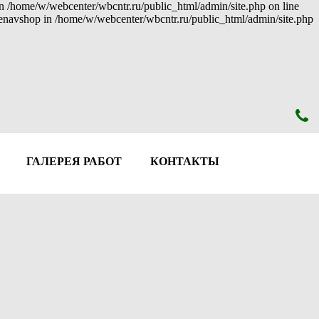
 in /home/w/webcenter/wbcntr.ru/public_html/admin/site.php on line
: enavshop in /home/w/webcenter/wbcntr.ru/public_html/admin/site.php
ГАЛЕРЕЯ РАБОТ
КОНТАКТЫ