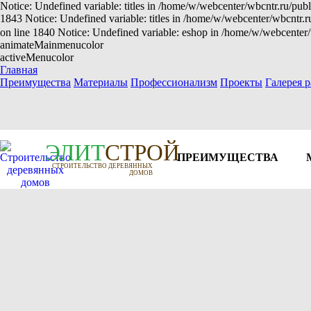
Notice: Undefined variable: titles in /home/w/webcenter/wbcntr.ru/publ
1843 Notice: Undefined variable: titles in /home/w/webcenter/wbcntr.
on line 1840 Notice: Undefined variable: eshop in /home/w/webcenter/
animateMainmenucolor
activeMenucolor
Главная
Преимущества
Материалы
Профессионализм
Проекты
Галерея р
Э
Л
И
Т
СТРОЙ
ПРЕИМУЩЕСТВА
СТРОИТЕЛЬСТВО ДЕРЕВЯННЫХ
ДОМОВ