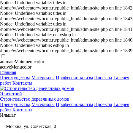
Notice: Undefined variable: titles in
/home/w/webcenter/wbcntr.ru/public_html/admin/site.php on line 1842
Notice: Undefined variable: titles in
/home/w/webcenter/wbcntr.ru/public_html/admin/site.php on line 1843
Notice: Undefined variable: titles in
/home/w/webcenter/wbcntr.ru/public_html/admin/site.php on line 1841
Notice: Undefined variable: enavshop in
/home/w/webcenter/wbcntr.ru/public_html/admin/site.php on line 1840
Notice: Undefined variable: eshop in
/home/w/webcenter/wbcntr.ru/public_html/admin/site.php on line 1839
animateMainmenucolor
activeMenucolor
Главная
Преимущества
Материалы
Профессионализм
Проекты
Галерея
работ
Контакты
Э
л
и
т
строй
Строительство деревянных домов
Преимущества
Материалы
Профессионализм
Проекты
Галерея
работ
Контакты
Ильшат
Москва, ул. Советская, 0