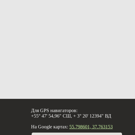
Для GPS навигаторов:
+55° 47' 54,96" СШ, + 3° 20' 12394" ВД
На Google картах:
55.798601, 37.763153