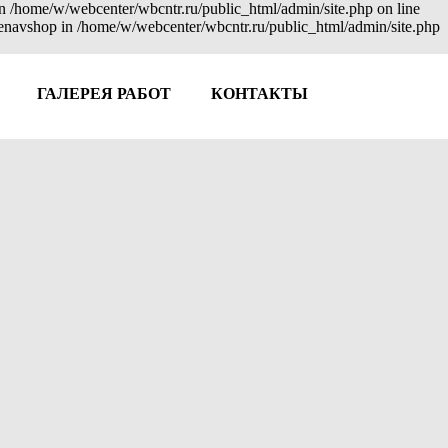
 in /home/w/webcenter/wbcntr.ru/public_html/admin/site.php on line
: enavshop in /home/w/webcenter/wbcntr.ru/public_html/admin/site.php
ГАЛЕРЕЯ РАБОТ
КОНТАКТЫ