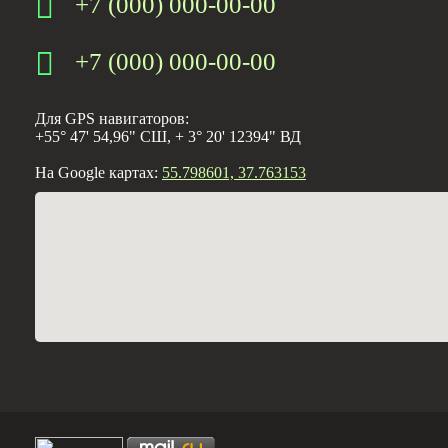
+7 (000) 000-00-00
+7 (000) 000-00-00
Для GPS навигаторов:
+55° 47' 54,96" СШ, + 3° 20' 12394" ВД
На Google картах:
55.798601, 37.763153