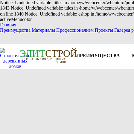
Notice: Undefined variable: titles in /home/w/webcenter/wbcntr.ru/publ
1843 Notice: Undefined variable: titles in /home/w/webcenter/wbcntr.
on line 1840 Notice: Undefined variable: eshop in /home/w/webcenter/
activeMenucolor
Главная
Преимущества
Материалы
Профессионализм
Проекты
Галерея р
Э
Л
И
Т
СТРОЙ
ПРЕИМУЩЕСТВА
СТРОИТЕЛЬСТВО ДЕРЕВЯННЫХ
ДОМОВ