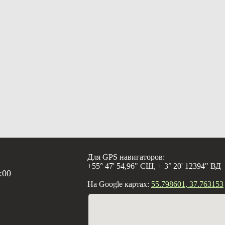
Для GPS навигаторов:
+55° 47' 54,96" СШ, + 3° 20' 12394" ВД
:00
На Google картах:
55.798601, 37.763153