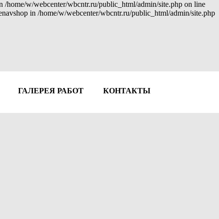
 in /home/w/webcenter/wbcntr.ru/public_html/admin/site.php on line
: enavshop in /home/w/webcenter/wbcntr.ru/public_html/admin/site.php
ГАЛЕРЕЯ РАБОТ
КОНТАКТЫ