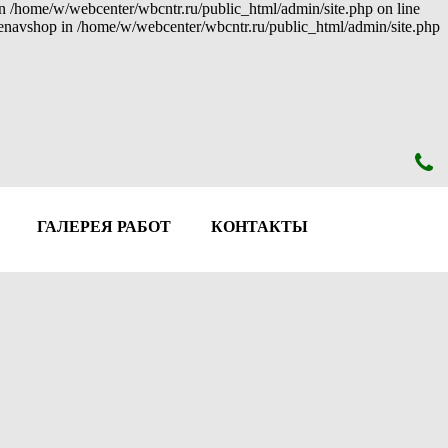
 in /home/w/webcenter/wbcntr.ru/public_html/admin/site.php on line
: enavshop in /home/w/webcenter/wbcntr.ru/public_html/admin/site.php
ГАЛЕРЕЯ РАБОТ
КОНТАКТЫ