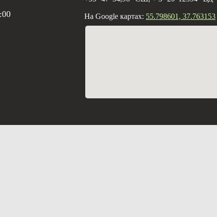
:00
На Google картах:
55.798601, 37.763153
Создание с
Вебцентр