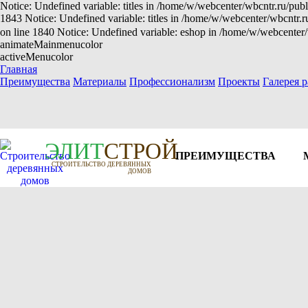
Notice: Undefined variable: titles in /home/w/webcenter/wbcntr.ru/publ
1843 Notice: Undefined variable: titles in /home/w/webcenter/wbcntr.
on line 1840 Notice: Undefined variable: eshop in /home/w/webcenter/
animateMainmenucolor
activeMenucolor
Главная
Преимущества
Материалы
Профессионализм
Проекты
Галерея р
Э
Л
И
Т
СТРОЙ
ПРЕИМУЩЕСТВА
СТРОИТЕЛЬСТВО ДЕРЕВЯННЫХ
ДОМОВ