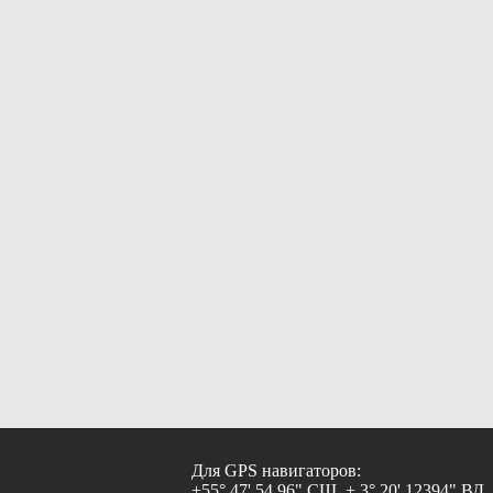
Для GPS навигаторов:
+55° 47' 54,96" СШ, + 3° 20' 12394" ВД