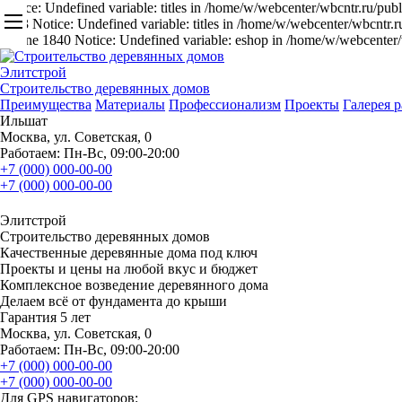
Notice: Undefined variable: titles in /home/w/webcenter/wbcntr.ru/publ
1843 Notice: Undefined variable: titles in /home/w/webcenter/wbcntr.
on line 1840 Notice: Undefined variable: eshop in /home/w/webcenter/
Э
л
и
т
строй
Строительство деревянных домов
Преимущества
Материалы
Профессионализм
Проекты
Галерея р
Ильшат
Москва, ул. Советская, 0
Работаем: Пн-Вс, 09:00-20:00
+7 (000) 000-00-00
+7 (000) 000-00-00
Элитстрой
Строительство деревянных домов
Качественные деревянные дома под ключ
Проекты и цены на любой вкус и бюджет
Комплексное возведение деревянного дома
Делаем всё от фундамента до крыши
Гарантия 5 лет
Москва, ул. Советская, 0
Работаем: Пн-Вс, 09:00-20:00
+7 (000) 000-00-00
+7 (000) 000-00-00
Для GPS навигаторов: