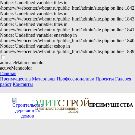
Notice: Undefined variable: titles in
/home/w/webcenter/wbcntr.ru/public_html/admin/site.php on line 1842
Notice: Undefined variable: titles in
/home/w/webcenter/wbcntr.ru/public_html/admin/site.php on line 1843
Notice: Undefined variable: titles in
/home/w/webcenter/wbcntr.ru/public_html/admin/site.php on line 1841
Notice: Undefined variable: enavshop in
/home/w/webcenter/wbcntr.ru/public_html/admin/site.php on line 1840
Notice: Undefined variable: eshop in
/home/w/webcenter/wbcntr.ru/public_html/admin/site.php on line 1839
animateMainmenucolor
activeMenucolor
Главная
Преимущества
Материалы
Профессионализм
Проекты
Галерея
работ
Контакты
Э
Л
И
Т
СТРОЙ
ПРЕИМУЩЕСТВА
СТРОИТЕЛЬСТВО ДЕРЕВЯННЫХ
ДОМОВ