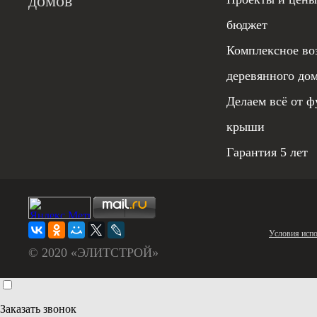
домов
бюджет
Комплексное во
деревянного до
Делаем всё от ф
крыши
Гарантия 5 лет
Условия испо
© 2020 «ЭЛИТСТРОЙ»
Заказать звонок