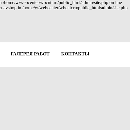
 in /home/w/webcenter/wbcntr.ru/public_html/admin/site.php on line
: enavshop in /home/w/webcenter/wbcntr.ru/public_html/admin/site.php
ГАЛЕРЕЯ РАБОТ
КОНТАКТЫ