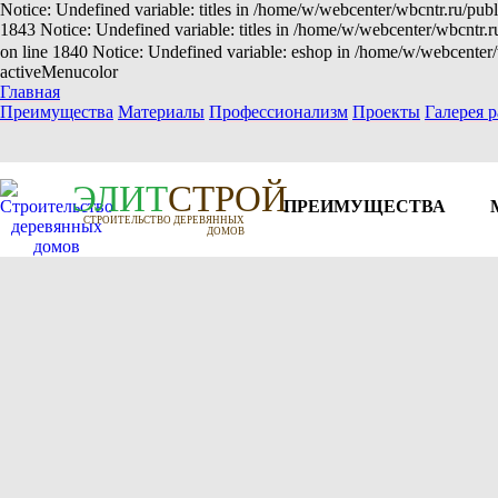
Notice: Undefined variable: titles in /home/w/webcenter/wbcntr.ru/publ
1843 Notice: Undefined variable: titles in /home/w/webcenter/wbcntr.
on line 1840 Notice: Undefined variable: eshop in /home/w/webcenter/
activeMenucolor
Главная
Преимущества
Материалы
Профессионализм
Проекты
Галерея р
Э
Л
И
Т
СТРОЙ
ПРЕИМУЩЕСТВА
СТРОИТЕЛЬСТВО ДЕРЕВЯННЫХ
ДОМОВ