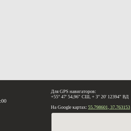
Для GPS навигаторов:
+55° 47' 54,96" СШ, + 3° 20' 12394" ВД
:00
На Google картах:
55.798601, 37.763153